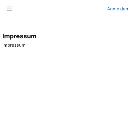
Zum Hauptinhalt
Anmelden
Website-Übersicht
Impressum
Impressum